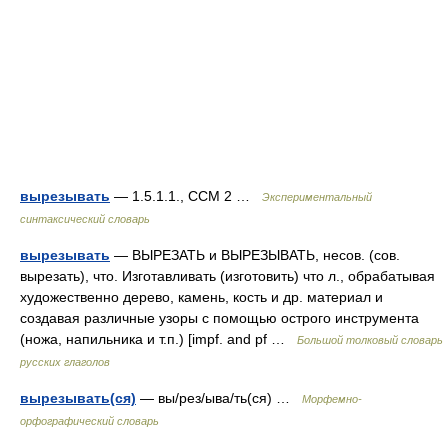
вырезывать
— 1.5.1.1., ССМ 2 …
Экспериментальный
синтаксический словарь
вырезывать
— ВЫРЕЗАТЬ и ВЫРЕЗЫВАТЬ, несов. (сов.
вырезать), что. Изготавливать (изготовить) что л., обрабатывая
художественно дерево, камень, кость и др. материал и
создавая различные узоры с помощью острого инструмента
(ножа, напильника и т.п.) [impf. and pf …
Большой толковый словарь
русских глаголов
вырезывать(ся)
— вы/рез/ыва/ть(ся) …
Морфемно-
орфографический словарь