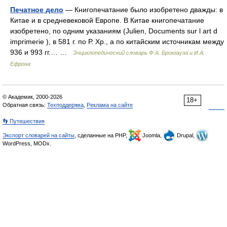
Печатное дело
— Книгопечатание было изобретено дважды: в
Китае и в средневековой Европе. В Китае книгопечатание
изобретено, по одним указаниям (Julien, Documents sur l art d
imprimerie ), в 581 г. по Р. Хр., а по китайским источникам между
936 и 993 гг.… …
Энциклопедический словарь Ф.А. Брокгауза и И.А.
Ефрона
© Академик, 2000-2026
18+
Обратная связь:
Техподдержка
,
Реклама на сайте
👣 Путешествия
Экспорт словарей на сайты
, сделанные на PHP,
Joomla,
Drupal,
WordPress, MODx.