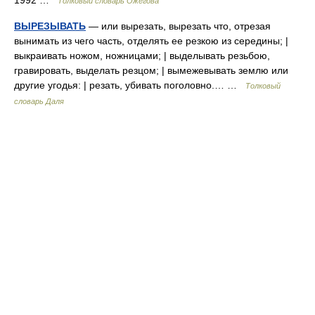
1992 …
Толковый словарь Ожегова
ВЫРЕЗЫВАТЬ
— или вырезать, вырезать что, отрезая
вынимать из чего часть, отделять ее резкою из середины; |
выкраивать ножом, ножницами; | выделывать резьбою,
гравировать, выделать резцом; | вымежевывать землю или
другие угодья: | резать, убивать поголовно.… …
Толковый
словарь Даля