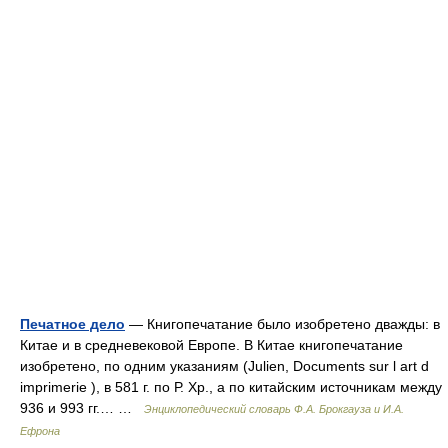
Печатное дело
— Книгопечатание было изобретено дважды: в
Китае и в средневековой Европе. В Китае книгопечатание
изобретено, по одним указаниям (Julien, Documents sur l art d
imprimerie ), в 581 г. по Р. Хр., а по китайским источникам между
936 и 993 гг.… …
Энциклопедический словарь Ф.А. Брокгауза и И.А.
Ефрона